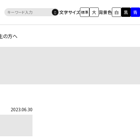
文字サイズ
大
背景色
白
黒
青
標準
生の方へ
2023.06.30