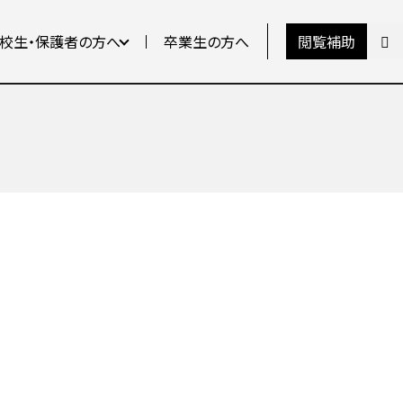
校生・保護者の方へ
卒業生の方へ
閲覧補助
文字サイズ
大
標準
背景色
白
黒
青