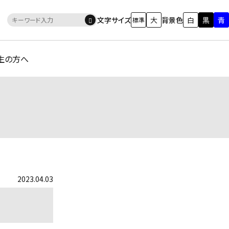
文字サイズ
大
背景色
白
黒
青
標準
生の方へ
2023.04.03